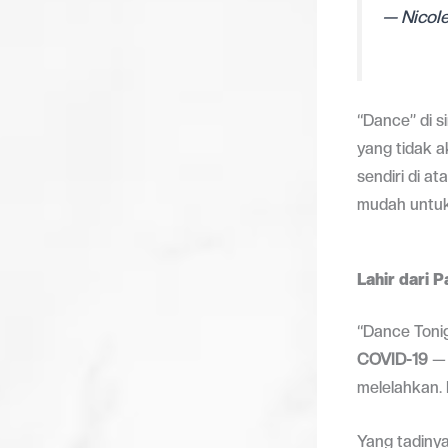
— Nicol
“Dance” di s
yang tidak a
sendiri di a
mudah untuk
Lahir dari 
“Dance Tonig
COVID-19
— 
melelahkan. 
Yang tadinya