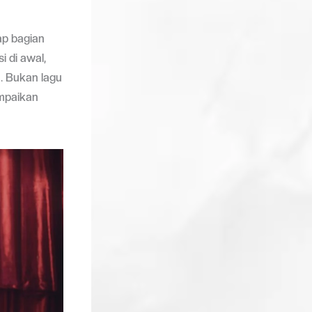
ap bagian
i di awal,
. Bukan lagu
ampaikan