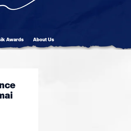
sik Awards
About Us
ance
mai