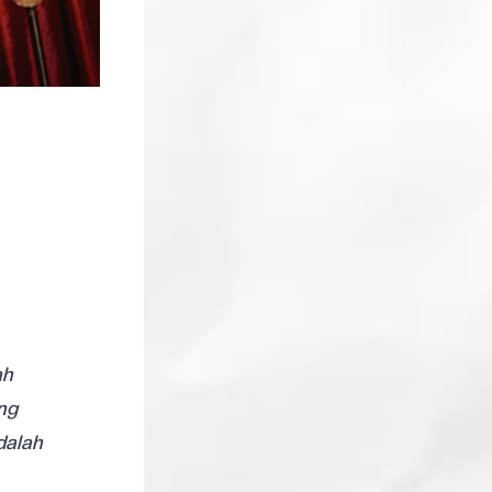
ah
ng
dalah