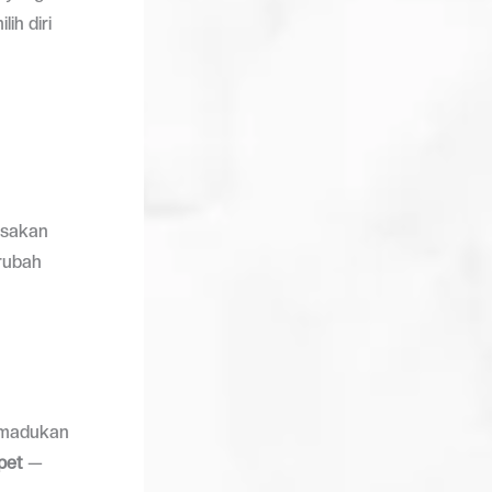
ih diri
asakan
rubah
memadukan
mpet
—