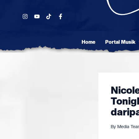
Skip
to
content
Home
Portal Musik
Nicol
Tonig
darip
By
Media Te