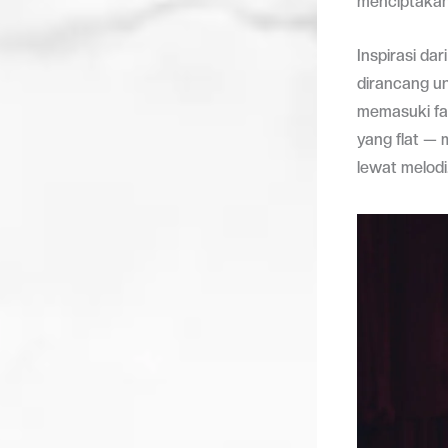
menciptakan
Inspirasi dar
dirancang un
memasuki fas
yang flat — 
lewat melodi