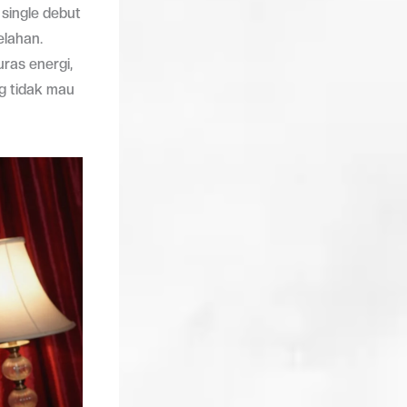
single debut
elahan.
ras energi,
g tidak mau