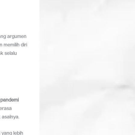
jang argumen
memilih diri
k selalu
a
pandemi
terasa
 asalnya.
 yang lebih