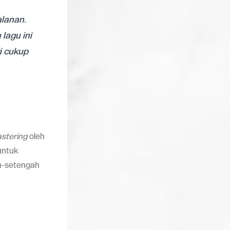
lanan.
lagu ini
i cukup
stering
oleh
untuk
h-setengah