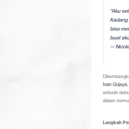
“Aku se
Kadang o
bisa mem
buat aku
— Nicol
Dikembangk
Ivan Gojaya
sebuah debu
dalam memula
Langkah Pe