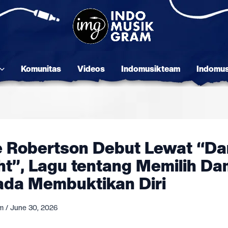
Komunitas
Videos
Indomusikteam
Indomu
e Robertson Debut Lewat “D
ht”, Lagu tentang Memilih Da
ada Membuktikan Diri
am
/
June 30, 2026