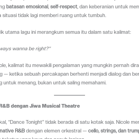
ang
batasan emosional
,
self-respect
, dan keberanian untuk memil
ka situasi tidak lagi memberi ruang untuk tumbuh.
irik utama lagu ini merangkum semua itu dalam satu kalimat:
ways wanna be right?”
le, kalimat itu mewakili pengalaman yang mungkin pernah dir
g — ketika sebuah percakapan berhenti menjadi dialog dan be
ng untuk menang, bukan untuk saling memahami.
 R&B dengan Jiwa Musical Theatre
al, “Dance Tonight” tidak berada di satu kotak saja. Nicole 
rnative R&B
dengan elemen orkestral —
cello, strings, dan tru