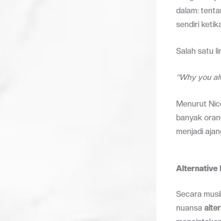
dalam: tent
sendiri keti
Salah satu l
“Why you al
Menurut Nico
banyak oran
menjadi aja
Alternative
Secara musik
nuansa
alte