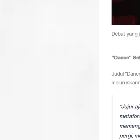
Debut yang j
“Dance” Se
Judul “Dance
meluruskann
“Jujur a
metafora
memang n
pergi, m