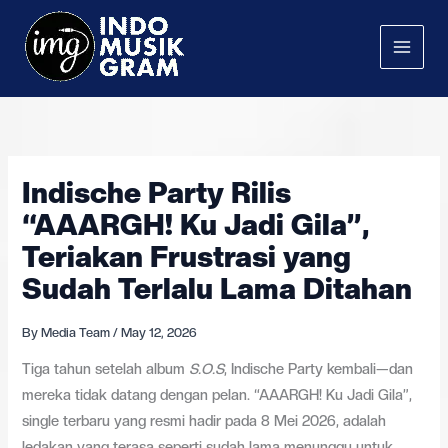
Skip
to
content
Indische Party Rilis
“AAARGH! Ku Jadi Gila”,
Teriakan Frustrasi yang
Sudah Terlalu Lama Ditahan
By
Media Team
/
May 12, 2026
Tiga tahun setelah album
S.O.S
, Indische Party kembali—dan
mereka tidak datang dengan pelan. “AAARGH! Ku Jadi Gila”,
single terbaru yang resmi hadir pada 8 Mei 2026, adalah
ledakan yang terasa seperti sudah lama menunggu untuk