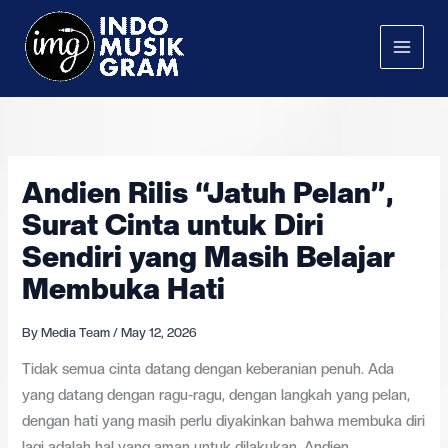
Skip
to
content
Andien Rilis “Jatuh Pelan”,
Surat Cinta untuk Diri
Sendiri yang Masih Belajar
Membuka Hati
By
Media Team
/
May 12, 2026
Tidak semua cinta datang dengan keberanian penuh. Ada
yang datang dengan ragu-ragu, dengan langkah yang pelan,
dengan hati yang masih perlu diyakinkan bahwa membuka diri
lagi adalah hal yang aman untuk dilakukan. Andien