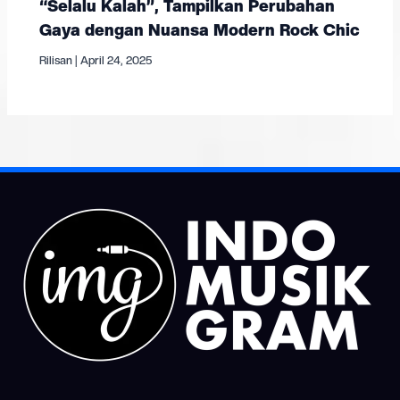
“Selalu Kalah”, Tampilkan Perubahan
Gaya dengan Nuansa Modern Rock Chic
Rilisan
|
April 24, 2025