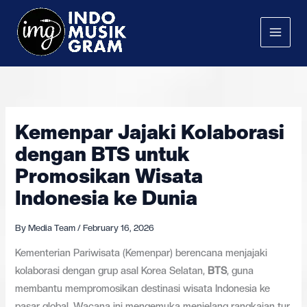
Skip
to
content
Kemenpar Jajaki Kolaborasi
dengan BTS untuk
Promosikan Wisata
Indonesia ke Dunia
By
Media Team
/
February 16, 2026
Kementerian Pariwisata (Kemenpar) berencana menjajaki
kolaborasi dengan grup asal Korea Selatan,
BTS
, guna
membantu mempromosikan destinasi wisata Indonesia ke
pasar global. Wacana ini mengemuka menjelang rangkaian tur