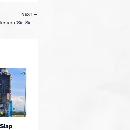
NEXT
Awdella Rilis Lagu Terbaru ‘Sia-Sia’ dengan Sentuhan Gaya Baru yang Lebih Tenang dan Dewasa
Siap