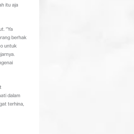
 itu aja
t. “Ya
 orang berhak
no untuk
jarnya.
ngenai
t
ati dalam
at terhina,