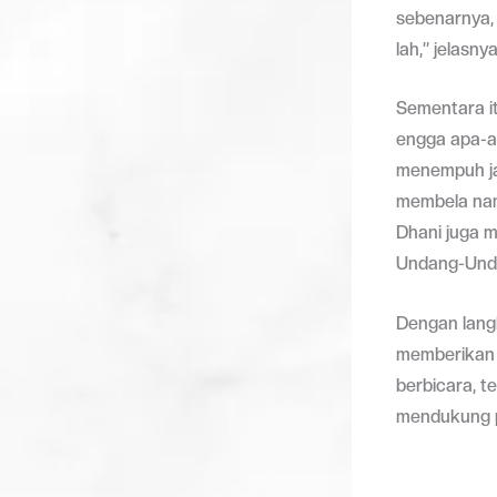
sebenarnya,
lah,” jelasnya
Sementara i
engga apa-ap
menempuh ja
membela nam
Dhani juga 
Undang-Unda
Dengan lang
memberikan 
berbicara, t
mendukung p