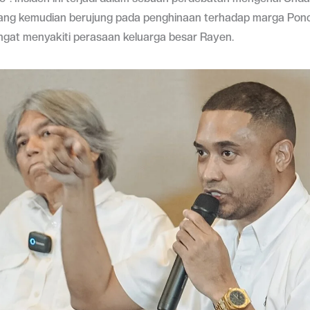
yang kemudian berujung pada penghinaan terhadap marga Pono
ngat menyakiti perasaan keluarga besar Rayen.