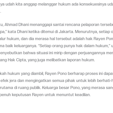
 ya udah kita anggap melanggar hukum ada konsekuesinya udah
.
tu, Ahmad Dhani menanggapi santai rencana pelaporan tersebu
a,” kata Dhani ketika ditemui di Jakarta. Menurutnya, setiap
lur hukum, dan dia merasa hal tersebut adalah hak Rayen Po
a baik keluarganya. “Setiap orang punya hak dalam hukum,” u
menyebutkan bahwa situasi ini mirip dengan perjuangannya me
ng Hak Cipta, yang juga melibatkan laporan hukum.
kah hukum yang diambil, Rayen Pono berharap proses ini dapa
efek jera dan mengingatkan semua pihak untuk lebih berhati-h
erutama di ruang publik. Keluarga besar Pono, yang merasa sang
enuh keputusan Rayen untuk menuntut keadilan.