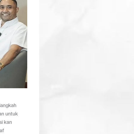
langkah
an untuk
si kan
af