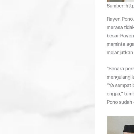
Sumber: htt
Rayen Pono,
merasa tidak
besar Rayen
meminta aga
melanjutkan 
“Secara pers
mengulang la
“Ya sempat b
engga,” tam
Pono sudah d