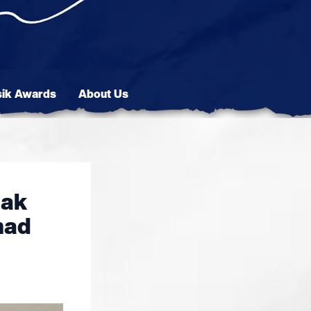
sik Awards
About Us
dak
mad