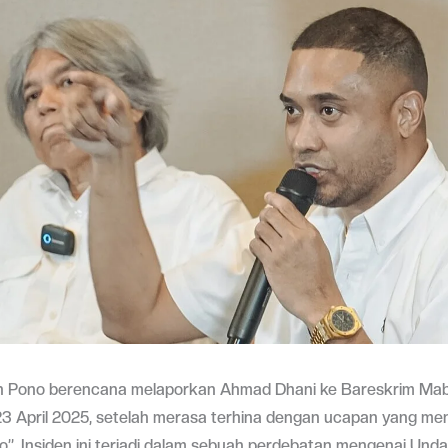
n Pono berencana melaporkan Ahmad Dhani ke Bareskrim Mabe
23 April 2025, setelah merasa terhina dengan ucapan yang m
o”. Insiden ini terjadi dalam sebuah perdebatan mengenai Un