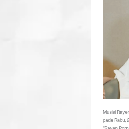
Musisi Raye
pada Rabu, 
“Rayen Porn