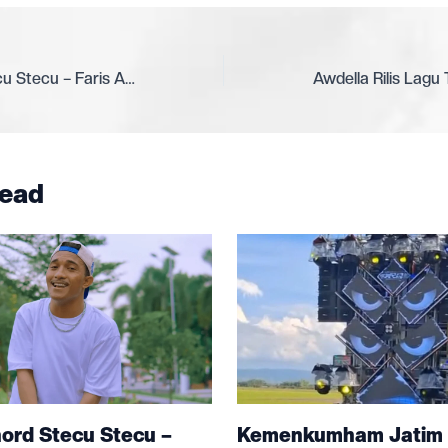
Lirik & Chord Stecu Stecu – Faris Adam – Lagu Viral 2025
ead
Kemenkumham Jatim 
hord Stecu Stecu –