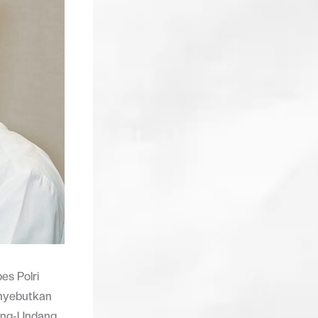
s Polri
enyebutkan
dang-Undang