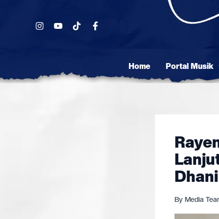
Skip
to
content
Home
Portal Musik
Rayen
Lanju
Dhani
By
Media Te