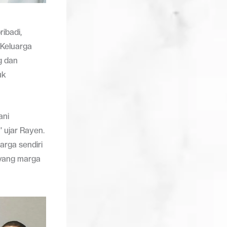
ibadi,
 Keluarga
g dan
uk
ani
” ujar Rayen.
arga sendiri
 yang marga