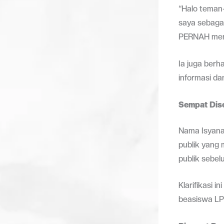
“Halo teman
saya sebaga
PERNAH mene
Ia juga berh
informasi da
Sempat Dis
Nama Isyana 
publik yang 
publik sebel
Klarifikasi 
beasiswa LP