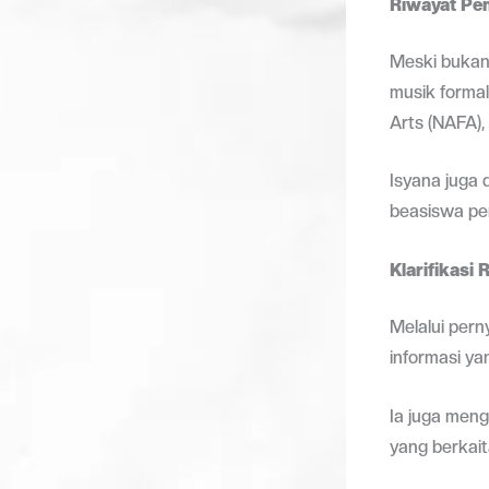
Riwayat Pen
Meski bukan 
musik formal
Arts (NAFA),
Isyana juga 
beasiswa pen
Klarifikasi 
Melalui pern
informasi ya
Ia juga meng
yang berkait