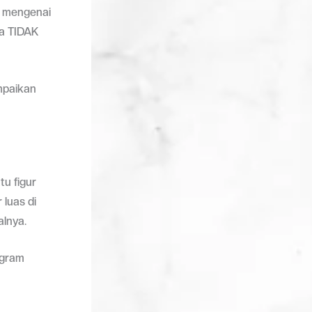
t mengenai
a TIDAK
mpaikan
u figur
luas di
alnya.
ogram