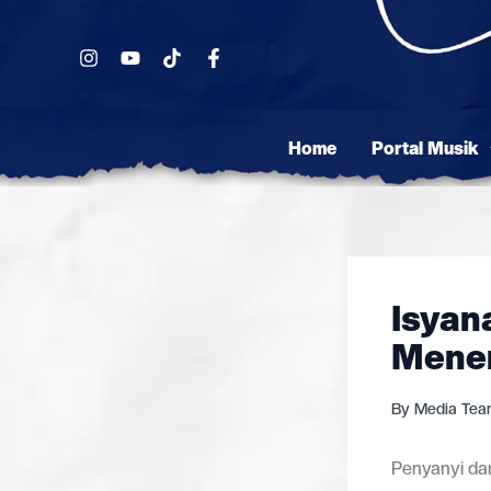
Skip
to
content
Home
Portal Musik
Isyan
Mene
By
Media Te
Penyanyi dan