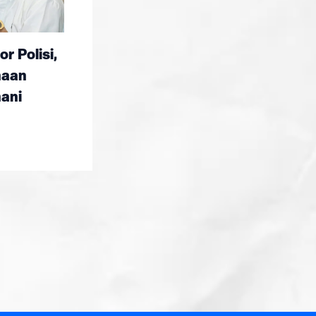
 Polisi,
naan
ani