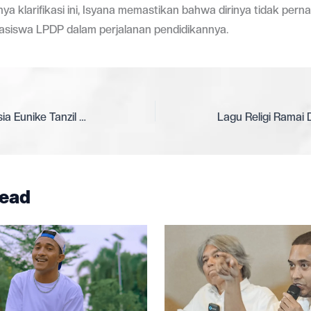
a klarifikasi ini, Isyana memastikan bahwa dirinya tidak pern
asiswa LPDP dalam perjalanan pendidikannya.
Komposer Indonesia Eunike Tanzil Garap Aransemen Terbaru “Over The Horizon” untuk Samsung di Tahun 2026
ead