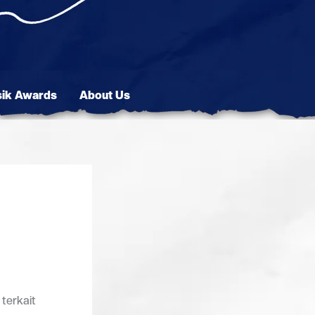
sik Awards
About Us
 terkait