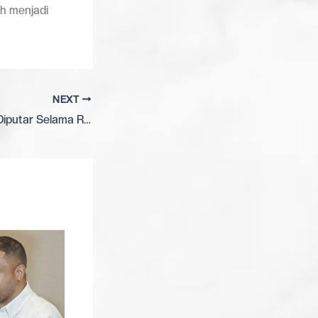
ah menjadi
NEXT
Lagu Religi Ramai Diputar Selama Ramadan, DJKI Ingatkan Kewajiban Royalti bagi Pelaku Usaha