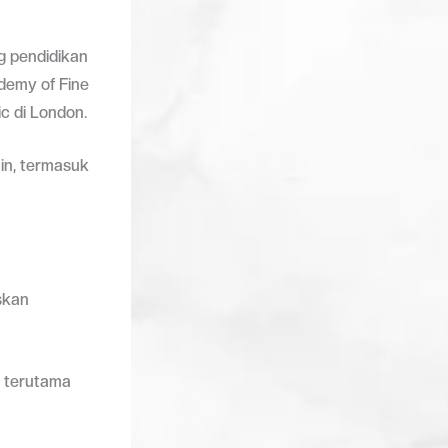
g pendidikan
demy of Fine
c di London.
ain, termasuk
uskan
, terutama