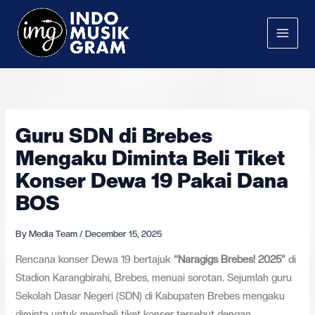
Skip
to
content
Guru SDN di Brebes
Mengaku Diminta Beli Tiket
Konser Dewa 19 Pakai Dana
BOS
By
Media Team
/
December 15, 2025
Rencana konser Dewa 19 bertajuk
“Naragigs Brebes! 2025”
di
Stadion Karangbirahi, Brebes, menuai sorotan. Sejumlah guru
Sekolah Dasar Negeri (SDN) di Kabupaten Brebes mengaku
diminta untuk membeli tiket konser tersebut dengan