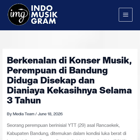
Skip
to
content
Berkenalan di Konser Musik,
Perempuan di Bandung
Diduga Disekap dan
Dianiaya Kekasihnya Selama
3 Tahun
By
Media Team
/
June 18, 2026
Seorang perempuan berinisial YTT (29) asal Rancaekek,
Kabupaten Bandung, ditemukan dalam kondisi luka berat di