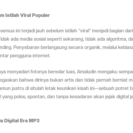
m Istilah Viral Populer
semua ini terjadi jauh sebelum istilah “viral” menjadi bagian da
 Tidak ada media sosial seperti sekarang, tidak ada algoritma, d
nding. Penyebaran berlangsung secara organik, melalui kebias
 antar pengguna internet.
rnya menyadari fotonya beredar luas, Amaludin mengaku semp
egaskan bahwa dirinya bukan artis dan tidak pernah berniat m
amun justru di situlah letak keunikan kisah ini—sebuah potret 
l yang polos, spontan, dan tanpa kesadaran akan jejak digital 
a Digital Era MP3