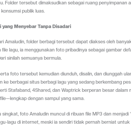
u. Folder tersebut dimaksudkan sebagai ruang penyimpanan alt
konsumsi publik luas.
i yang Menyebar Tanpa Disadari
ri Amaludin, folder berbagi tersebut dapat diakses oleh banya
ile lagu, ia menggunakan foto pribadinya sebagai gambar def
 Dari sinilah semuanya bermula.
erta foto tersebut kemudian diunduh, disalin, dan diunggah ula
n ke berbagai situs berbagi lagu yang sedang berkembang pesat
perti Stafaband, 4Shared, dan Waptrick berperan besar dalam
file—lengkap dengan sampul yang sama.
singkat, foto Amaludin muncul di ribuan file MP3 dan menjadi 
agu-lagu di internet, meski ia sendiri tidak pernah berniat untuk