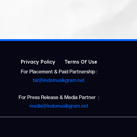
Privacy Policy
Terms Of Use
For Placement & Paid Partnership :
biz@indomusikgram.net
For Press Release & Media Partner :
media@indomusikgram.net