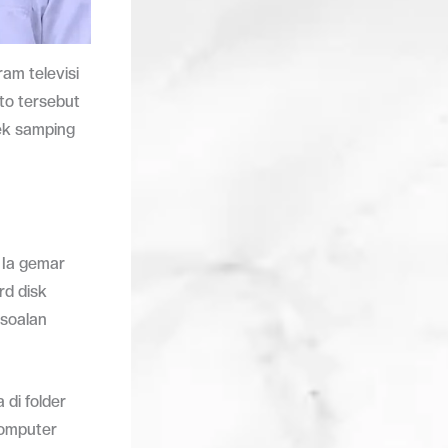
am televisi
oto tersebut
fek samping
 Ia gemar
rd disk
rsoalan
di folder
komputer