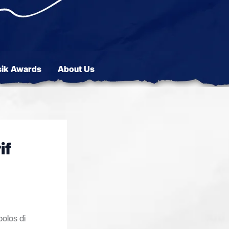
sik Awards
About Us
if
olos di