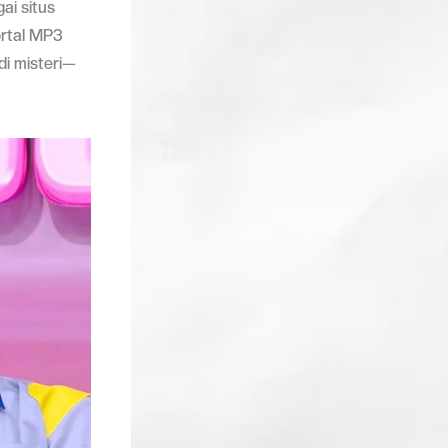
ai situs
ortal MP3
di misteri—