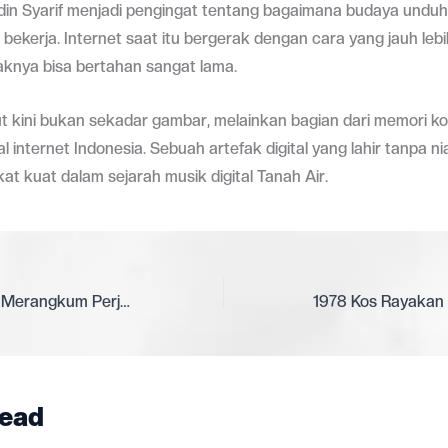
din Syarif menjadi pengingat tentang bagaimana budaya undu
bekerja. Internet saat itu bergerak dengan cara yang jauh leb
aknya bisa bertahan sangat lama.
t kini bukan sekadar gambar, melainkan bagian dari memori kol
l internet Indonesia. Sebuah artefak digital yang lahir tanpa ni
t kuat dalam sejarah musik digital Tanah Air.
Aurelia Syaharani Merangkum Perjalanan Emosi Percintaan Lewat EP Terbarunya
ead