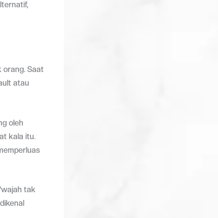
ernatif,
k orang. Saat
ault atau
ng oleh
 kala itu.
 memperluas
“wajah tak
 dikenal