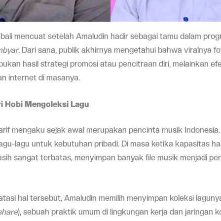
mbali mencuat setelah Amaludin hadir sebagai tamu dalam progr
mbyar
. Dari sana, publik akhirnya mengetahui bahwa viralnya f
bukan hasil strategi promosi atau pencitraan diri, melainkan e
an internet di masanya.
i Hobi Mengoleksi Lagu
arif mengaku sejak awal merupakan pencinta musik Indonesia.
agu-lagu untuk kebutuhan pribadi. Di masa ketika kapasitas ha
sih sangat terbatas, menyimpan banyak file musik menjadi pe
asi hal tersebut, Amaludin memilih menyimpan koleksi lagunya 
share
), sebuah praktik umum di lingkungan kerja dan jaringan 