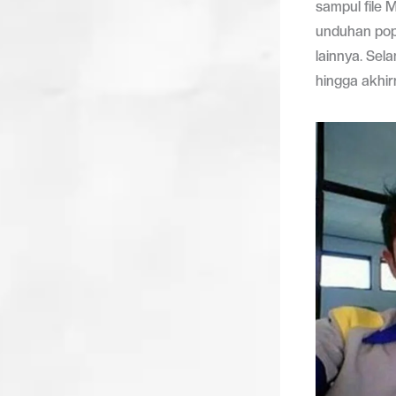
sampul file 
unduhan popu
lainnya. Sel
hingga akhi