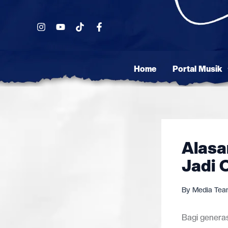
Skip
to
content
Home
Portal Musik
Alasa
Jadi 
By
Media Te
Bagi generas