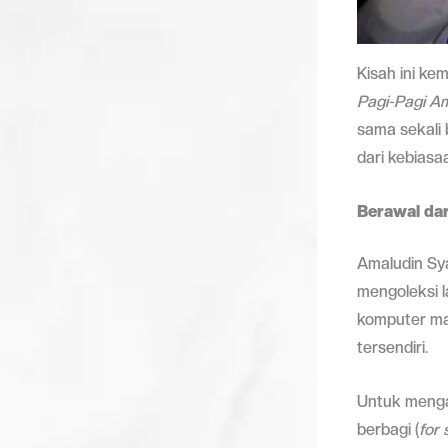
Kisah ini ke
Pagi-Pagi A
sama sekali 
dari kebiasa
Berawal dar
Amaludin Sy
mengoleksi l
komputer ma
tersendiri.
Untuk mengat
berbagi (
for 