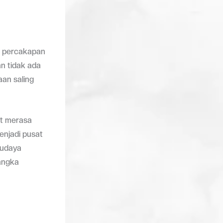
ri percakapan
an tidak ada
aan saling
at merasa
enjadi pusat
budaya
jangka