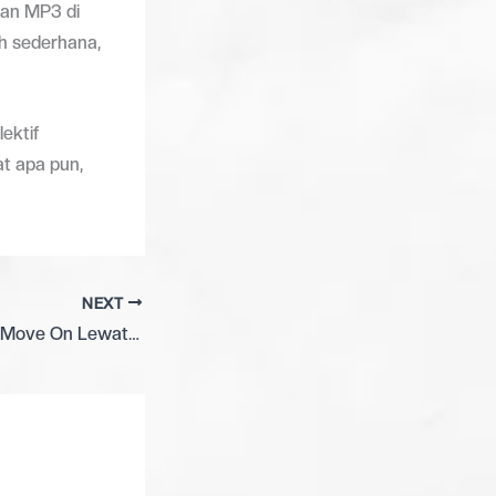
han MP3 di
ih sederhana,
ektif
at apa pun,
NEXT
1978 Kos Rayakan Move On Lewat Single Terbaru “Duniaku”