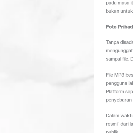
pada masa it
bukan untuk 
Foto Pribad
Tanpa disada
mengunggah f
sampul file.
File MP3 bes
pengguna lai
Platform se
penyebaran 
Dalam waktu 
resmi” dari l
publik.