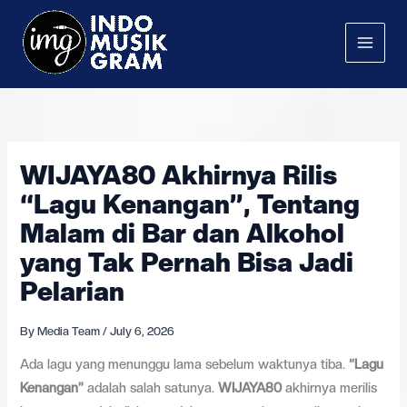
Skip
to
content
WIJAYA80 Akhirnya Rilis
“Lagu Kenangan”, Tentang
Malam di Bar dan Alkohol
yang Tak Pernah Bisa Jadi
Pelarian
By
Media Team
/
July 6, 2026
Ada lagu yang menunggu lama sebelum waktunya tiba.
“Lagu
Kenangan”
adalah salah satunya.
WIJAYA80
akhirnya merilis