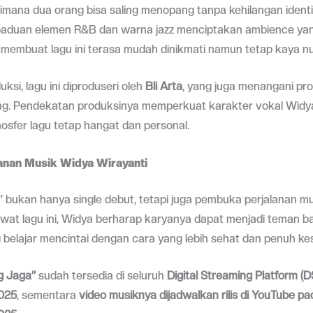
mana dua orang bisa saling menopang tanpa kehilangan identi
paduan elemen R&B dan warna jazz menciptakan ambience yan
 membuat lagu ini terasa mudah dinikmati namun tetap kaya n
duksi, lagu ini diproduseri oleh
Bli Arta
, yang juga menangani pro
ng. Pendekatan produksinya memperkuat karakter vokal Widya
sfer lagu tetap hangat dan personal.
anan Musik Widya Wirayanti
” bukan hanya single debut, tetapi juga pembuka perjalanan m
wat lagu ini, Widya berharap karyanya dapat menjadi teman ba
belajar mencintai dengan cara yang lebih sehat dan penuh ke
g Jaga”
sudah tersedia di seluruh
Digital Streaming Platform (D
025
, sementara
video musiknya dijadwalkan rilis di YouTube p