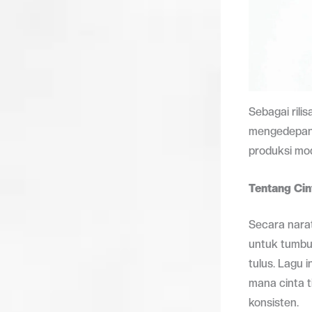
Sebagai rili
mengedepanka
produksi mod
Tentang Ci
Secara narat
untuk tumbu
tulus. Lagu
mana cinta t
konsisten.