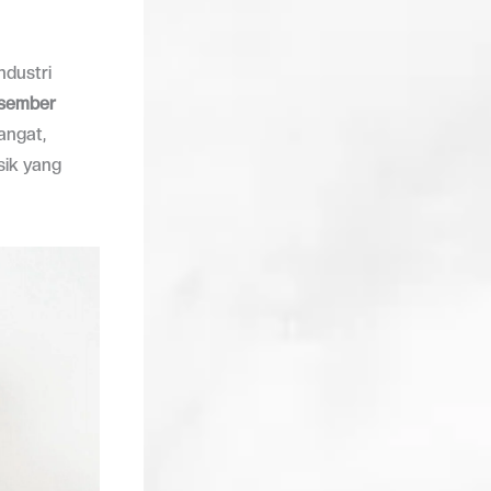
ndustri
esember
angat,
sik yang