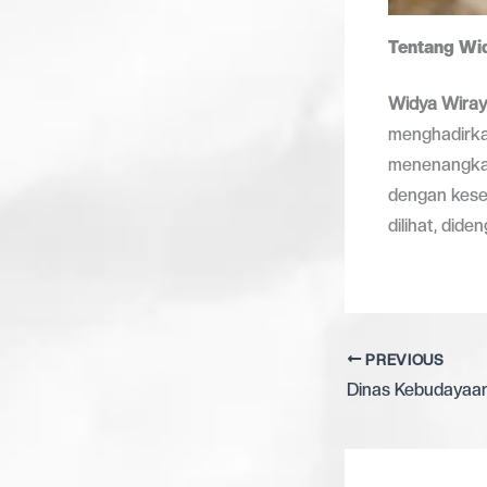
Tentang Wid
Widya Wiray
menghadirka
menenangkan
dengan kese
dilihat, dide
PREVIOUS