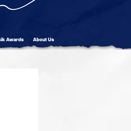
sik Awards
About Us