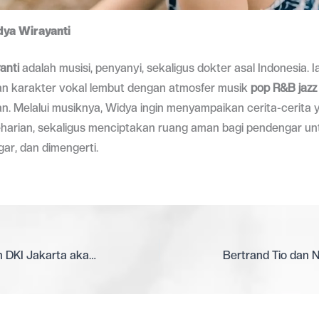
ya Wirayanti
anti
adalah musisi, penyanyi, sekaligus dokter asal Indonesia. I
n karakter vokal lembut dengan atmosfer musik
pop R&B jazz
. Melalui musiknya, Widya ingin menyampaikan cerita-cerita 
harian, sekaligus menciptakan ruang aman bagi pendengar u
ngar, dan dimengerti.
Dinas Kebudayaan DKI Jakarta akan Meluncurkan Mesin Pencarian Data Pelaku Seni dan Komunitas Bernama Jakarta Cultural Directory