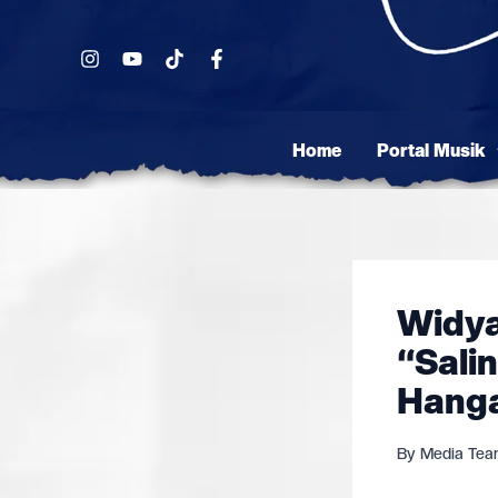
Skip
to
content
Home
Portal Musik
Widya
“Sali
Hanga
By
Media Te