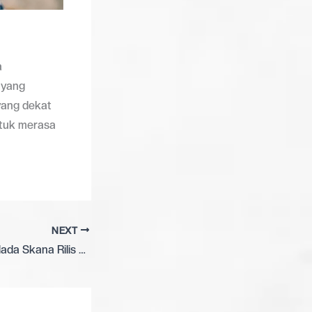
a
yang
yang dekat
ntuk merasa
NEXT
Bertrand Tio dan Nada Skana Rilis Single Kolaborasi “Hompimpa”, Nostalgia Masa Kecil dalam Balutan R&B dan EDM Modern