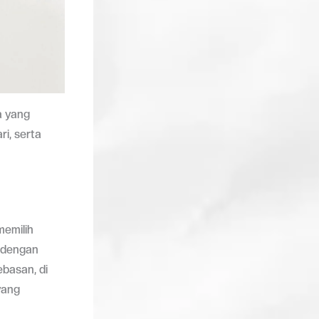
a yang
i, serta
memilih
 dengan
basan, di
yang