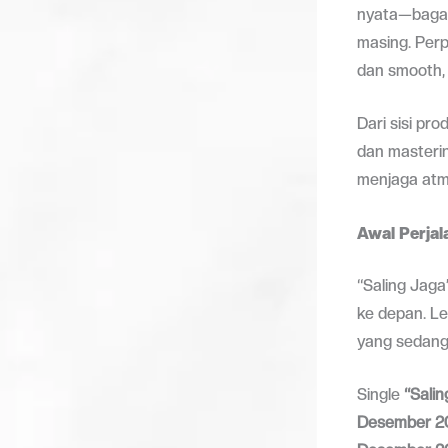
nyata—bagai
masing. Per
dan smooth,
Dari sisi pro
dan masteri
menjaga atmo
Awal Perjal
“Saling Jaga
ke depan. Le
yang sedang 
Single
“Salin
Desember 2