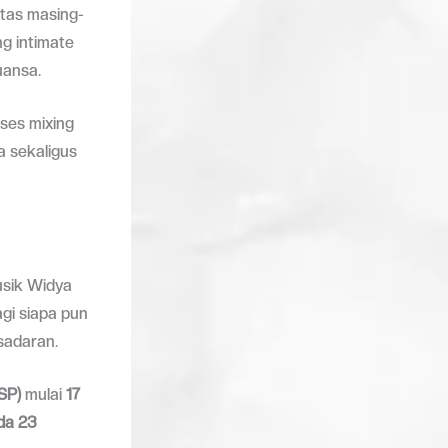
tas masing-
g intimate
uansa.
ses mixing
 sekaligus
usik Widya
gi siapa pun
sadaran.
SP)
mulai
17
ada 23