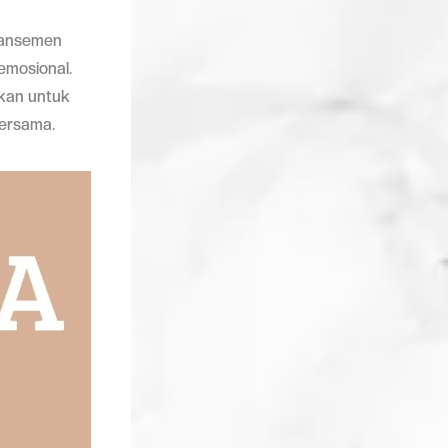
aransemen
emosional.
tkan untuk
bersama.