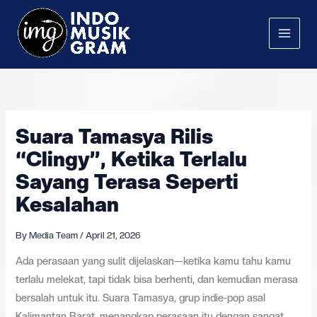
Skip
to
content
Suara Tamasya Rilis
“Clingy”, Ketika Terlalu
Sayang Terasa Seperti
Kesalahan
By
Media Team
/
April 21, 2026
Ada perasaan yang sulit dijelaskan—ketika kamu tahu kamu
terlalu melekat, tapi tidak bisa berhenti, dan kemudian merasa
bersalah untuk itu. Suara Tamasya, grup indie-pop asal
Kalimantan Barat, menangkap perasaan itu dengan sangat