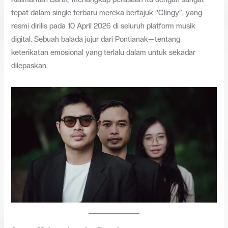
tepat dalam single terbaru mereka bertajuk “Clingy”, yang
resmi dirilis pada 10 April 2026 di seluruh platform musik
digital. Sebuah balada jujur dari Pontianak—tentang
keterikatan emosional yang terlalu dalam untuk sekadar
dilepaskan.