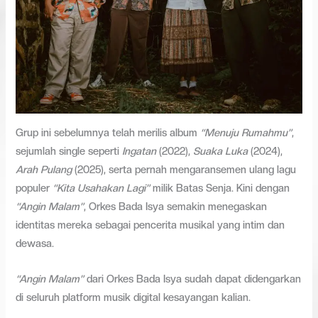
Grup ini sebelumnya telah merilis album
“Menuju Rumahmu”
,
sejumlah single seperti
Ingatan
(2022),
Suaka Luka
(2024),
Arah Pulang
(2025), serta pernah mengaransemen ulang lagu
populer
“Kita Usahakan Lagi”
milik Batas Senja. Kini dengan
“Angin Malam”
, Orkes Bada Isya semakin menegaskan
identitas mereka sebagai pencerita musikal yang intim dan
dewasa.
“Angin Malam”
dari Orkes Bada Isya sudah dapat didengarkan
di seluruh platform musik digital kesayangan kalian.