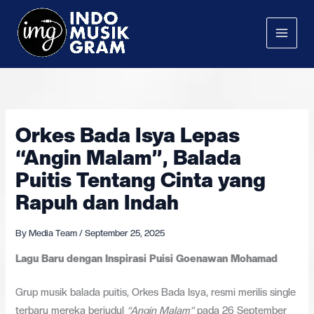
Skip
to
content
Orkes Bada Isya Lepas
“Angin Malam”, Balada
Puitis Tentang Cinta yang
Rapuh dan Indah
By
Media Team
/
September 25, 2025
Lagu Baru dengan Inspirasi Puisi Goenawan Mohamad
Grup musik balada puitis, Orkes Bada Isya, resmi merilis single
terbaru mereka berjudul
“Angin Malam”
pada 26 September