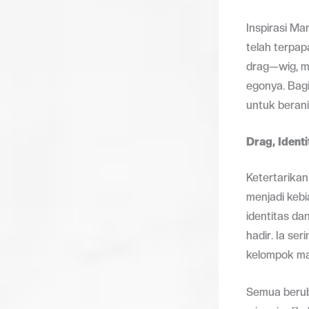
Inspirasi Ma
telah terpa
drag—wig, m
egonya. Bagi
untuk berani
Drag, Ident
Ketertarikan
menjadi kebi
identitas da
hadir. Ia se
kelompok ma
Semua beruba