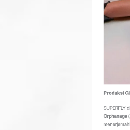
Produksi Gl
SUPERFLY dip
Orphanage
(
menerjemahk