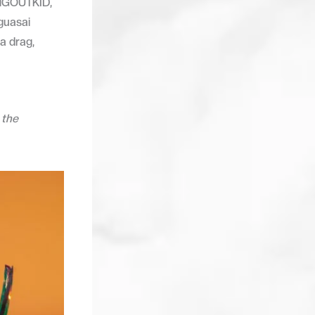
INGOUTKID,
guasai
a drag,
 the