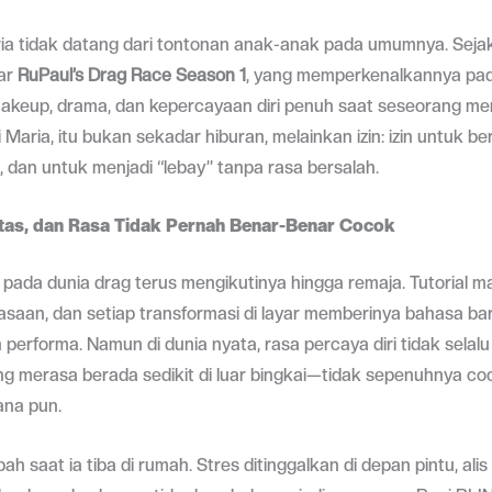
ria tidak datang dari tontonan anak-anak pada umumnya. Sejak u
par
RuPaul’s Drag Race Season 1
, yang memperkenalkannya pad
akeup, drama, dan kepercayaan diri penuh saat seseorang me
 Maria, itu bukan sekadar hiburan, melainkan izin: izin untuk be
, dan untuk menjadi “lebay” tanpa rasa bersalah.
itas, dan Rasa Tidak Pernah Benar-Benar Cocok
 pada dunia drag terus mengikutinya hingga remaja. Tutorial 
asaan, dan setiap transformasi di layar memberinya bahasa ba
n performa. Namun di dunia nyata, rasa percaya diri tidak sela
ring merasa berada sedikit di luar bingkai—tidak sepenuhnya co
na pun.
h saat ia tiba di rumah. Stres ditinggalkan di depan pintu, alis