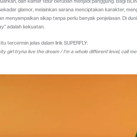
eluarkan, dan kamar tidur berubah menjadi panggung. Bagi BL
sekadar glamor, melainkan sarana menciptakan karakter, men
an menyampaikan sikap tanpa perlu banyak penjelasan. Di duni
ay” adalah kekuatan.
tu tercermin jelas dalam lirik SUPERFLY:
city girl tryna live the dream / I’m a whole different level, call me