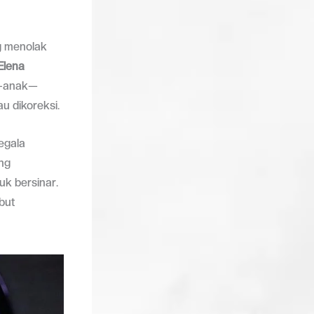
g menolak
Elena
k-anak—
au dikoreksi.
segala
ng
k bersinar.
ebut