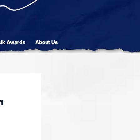
sik Awards
About Us
n