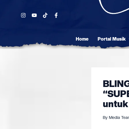
Skip
to
content
Home
Portal Musik
BLIN
“SUPE
untuk
By
Media Te