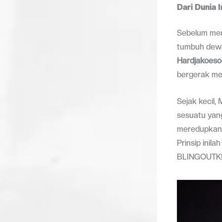
Dari Dunia 
Sebelum mer
tumbuh dewa
Hardjakoes
bergerak meng
Sejak kecil,
sesuatu yan
meredupkan 
Prinsip inil
BLINGOUTKID