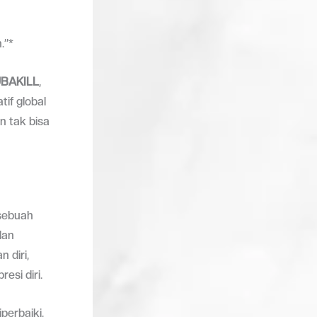
.”*
BAKILL
,
if global
n tak bisa
sebuah
dan
 diri,
esi diri.
perbaiki,