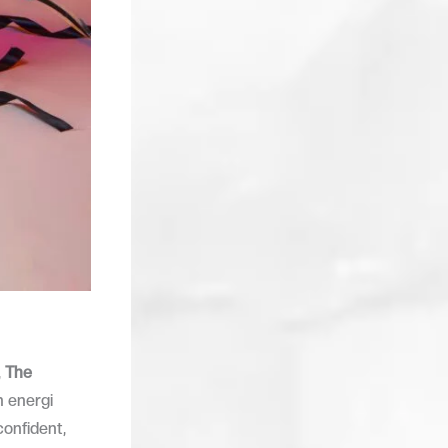
,
The
h energi
onfident,