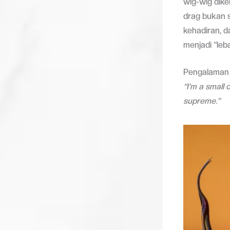
wig-wig dik
drag bukan 
kehadiran, d
menjadi “leb
Pengalaman i
“I’m a small 
supreme.”