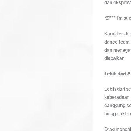
dan eksplosif
“B
*** I’m su
Karakter dan
dance team 
dan menegas
diabaikan.
Lebih dari 
Lebih dari s
keberadaan. 
canggung sec
hingga akhir
Drag mengaj