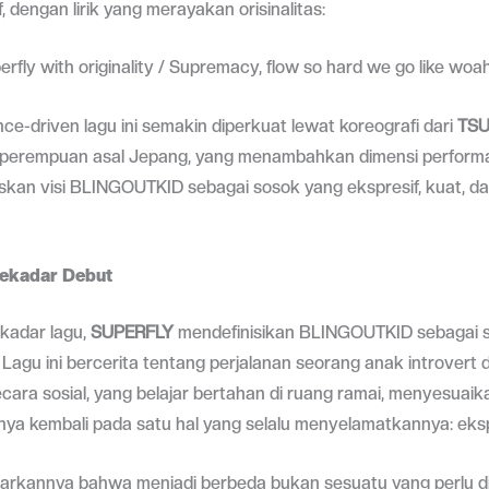
, dengan lirik yang merayakan orisinalitas:
perfly with originality / Supremacy, flow so hard we go like woah
ce-driven lagu ini semakin diperkuat lewat koreografi dari
TSU
perempuan asal Jepang, yang menambahkan dimensi performat
kan visi BLINGOUTKID sebagai sosok yang ekspresif, kuat, da
Sekadar Debut
ekadar lagu,
SUPERFLY
mendefinisikan BLINGOUTKID sebagai 
Lagu ini bercerita tentang perjalanan seorang anak introvert 
ara sosial, yang belajar bertahan di ruang ramai, menyesuaikan
nya kembali pada satu hal yang selalu menyelamatkannya: ekspr
arkannya bahwa menjadi berbeda bukan sesuatu yang perlu di