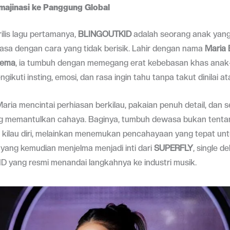
Imajinasi ke Panggung Global
ilis lagu pertamanya,
BLINGOUTKID
adalah seorang anak yan
sa dengan cara yang tidak berisik. Lahir dengan nama
Maria 
oema
, ia tumbuh dengan memegang erat kebebasan khas ana
ikuti insting, emosi, dan rasa ingin tahu tanpa takut dinilai at
 Maria mencintai perhiasan berkilau, pakaian penuh detail, dan 
g memantulkan cahaya. Baginya, tumbuh dewasa bukan tenta
kilau diri, melainkan menemukan pencahayaan yang tepat untu
ah yang kemudian menjelma menjadi inti dari
SUPERFLY
, single d
 yang resmi menandai langkahnya ke industri musik.