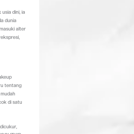
sia dini, ia
a dunia
masuki alter
rekspresi,
makeup
ru tentang
lu mudah
cok di satu
 dicukur,