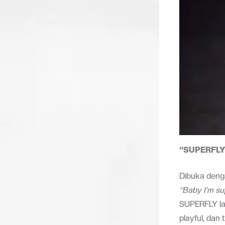
“SUPERFLY”
Dibuka denga
“Baby I’m su
SUPERFLY la
playful, dan