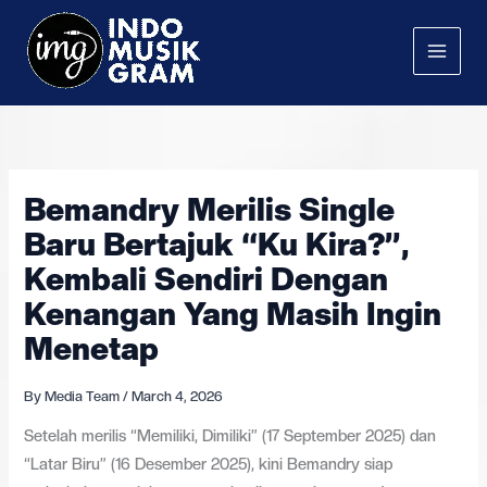
Skip
to
content
Bemandry Merilis Single
Baru Bertajuk “Ku Kira?”,
Kembali Sendiri Dengan
Kenangan Yang Masih Ingin
Menetap
By
Media Team
/
March 4, 2026
Setelah merilis “Memiliki, Dimiliki” (17 September 2025) dan
“Latar Biru” (16 Desember 2025), kini Bemandry siap