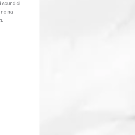
i sound di
 no na
tu