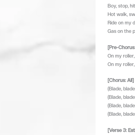
Boy, stop, hi
Hot walk, sw
Ride on my d
Gas on the pe
[Pre-Chorus:
On my roller
On my roller
[Chorus: All]
(Blade, blade
(Blade, blad
(Blade, blade
(Blade, blad
[Verse 3: Est