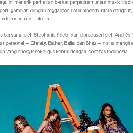
Lagu ini menarik perhatian berkat perpaduan unsur musik tradis
perti gamelan dengan reggaeton Latin modern, ritme dangdut,
hidupan malam Jakarta.
ulis bersama oleh Stephanie Poetri dan diproduseri oleh Andrés 
at personel —
Christy, Esther, Baila, dan Shaz
— no na menghad
p yang energik sekaligus kental dengan identitas Indonesia.