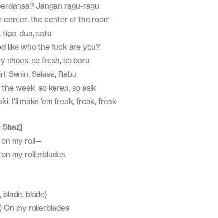
erdansa? Jangan ragu-ragu
e center, the center of the room
 tiga, dua, satu
od like who the fuck are you?
 shoes, so fresh, so baru
irl, Senin, Selasa, Rabu
 the week, so keren, so asik
ki, I’ll make ’em freak, freak, freak
 Shaz]
, on my roll—
, on my rollerblades
, blade, blade)
e) On my rollerblades