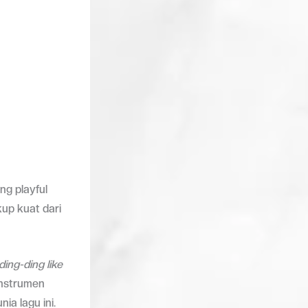
ng playful
up kuat dari
ding-ding like
instrumen
ia lagu ini.