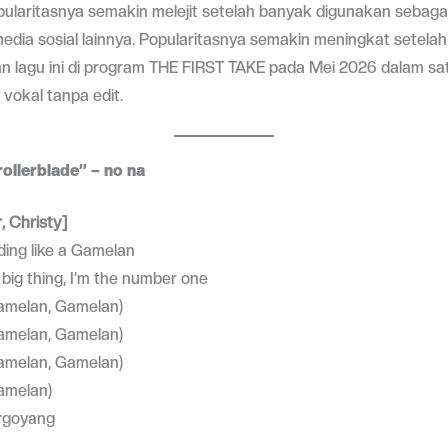
pularitasnya semakin melejit setelah banyak digunakan sebaga
edia sosial lainnya. Popularitasnya semakin meningkat setelah
lagu ini di program THE FIRST TAKE pada Mei 2026 dalam sa
vokal tanpa edit.
rollerblade” – no na
r, Christy]
ding like a Gamelan
a big thing, I’m the number one
amelan, Gamelan)
amelan, Gamelan)
amelan, Gamelan)
amelan)
ergoyang