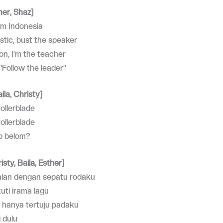
her, Shaz]
rom Indonesia
tic, bust the speaker
n, I’m the teacher
“Follow the leader”
aila, Christy]
rollerblade
rollerblade
ap belom?
isty, Baila, Esther]
jalan dengan sepatu rodaku
ikuti irama lagu
hanya tertuju padaku
 dulu