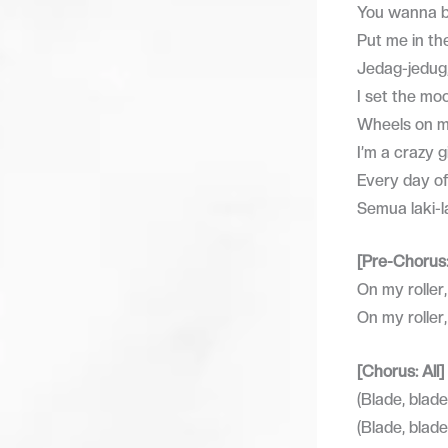
You wanna b
Put me in th
Jedag-jedug,
I set the mo
Wheels on my
I’m a crazy g
Every day of
Semua laki-la
[Pre-Chorus:
On my roller
On my roller
[Chorus: All]
(Blade, blade
(Blade, blad