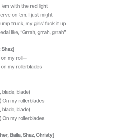
t ’em with the red light
erve on ’em, I just might
ump truck, my girls’ fuck it up
dal like, “Grrah, grrah, grrah”
 Shaz]
, on my roll—
, on my rollerblades
, blade, blade)
e) On my rollerblades
, blade, blade)
e) On my rollerblades
her, Baila, Shaz, Christy]