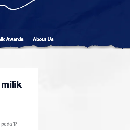
sik Awards
About Us
milik
ng pada
17