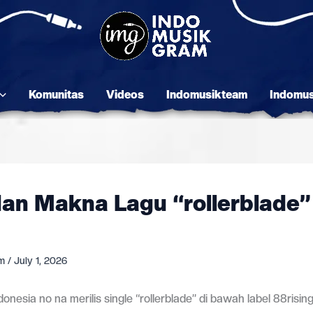
Komunitas
Videos
Indomusikteam
Indomu
 dan Makna Lagu “rollerblade” 
am
/
July 1, 2026
donesia no na merilis single “rollerblade” di bawah label 88risi