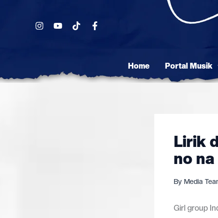
Skip
to
content
Home
Portal Musik
Lirik
no na
By
Media Te
Girl group In