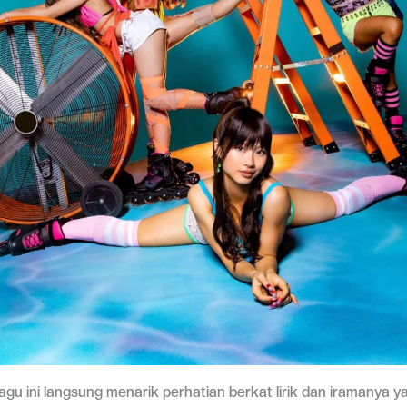
, lagu ini langsung menarik perhatian berkat lirik dan iramanya 