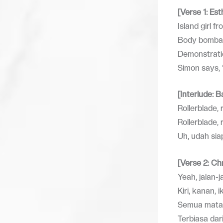
[Verse 1: Est
Island girl f
Body bombas
Demonstratio
Simon says, 
[Interlude: B
Rollerblade, 
Rollerblade, 
Uh, udah si
[Verse 2: Chr
Yeah, jalan-
Kiri, kanan, 
Semua mata 
Terbiasa dari