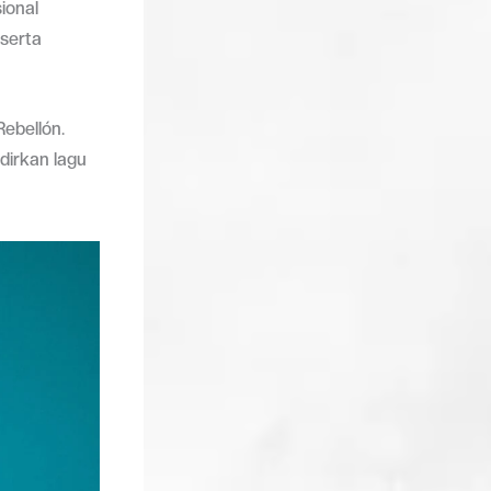
ional
 serta
Rebellón.
irkan lagu