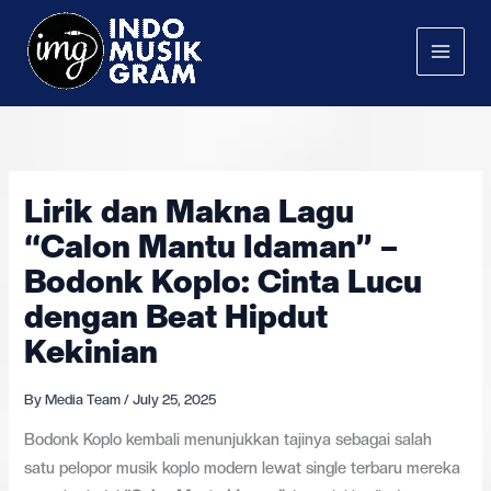
Skip
to
content
Lirik dan Makna Lagu
“Calon Mantu Idaman” –
Bodonk Koplo: Cinta Lucu
dengan Beat Hipdut
Kekinian
By
Media Team
/
July 25, 2025
Bodonk Koplo kembali menunjukkan tajinya sebagai salah
satu pelopor musik koplo modern lewat single terbaru mereka