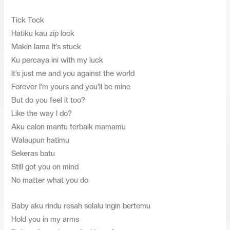
Tick Tock
Hatiku kau zip lock
Makin lama It’s stuck
Ku percaya ini with my luck
It’s just me and you against the world
Forever I’m yours and you’ll be mine
But do you feel it too?
Like the way I do?
Aku calon mantu terbaik mamamu
Walaupun hatimu
Sekeras batu
Still got you on mind
No matter what you do
Baby aku rindu resah selalu ingin bertemu
Hold you in my arms