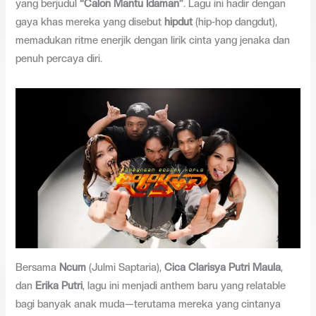
yang berjudul
“Calon Mantu Idaman”
. Lagu ini hadir dengan
gaya khas mereka yang disebut
hipdut
(hip-hop dangdut),
memadukan ritme enerjik dengan lirik cinta yang jenaka dan
penuh percaya diri.
Bersama
Ncum
(Julmi Saptaria),
Cica Clarisya Putri Maula
,
dan
Erika Putri
, lagu ini menjadi anthem baru yang relatable
bagi banyak anak muda—terutama mereka yang cintanya