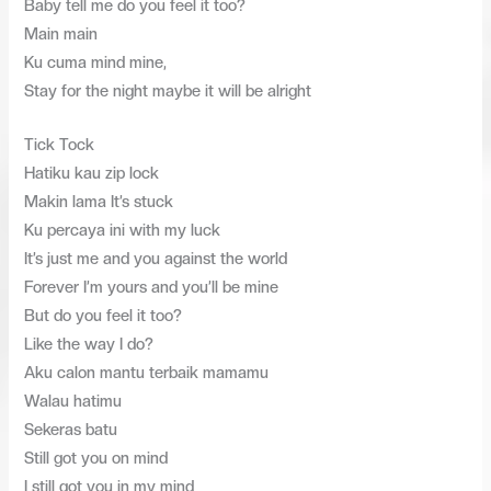
Baby tell me do you feel it too?
Main main
Ku cuma mind mine,
Stay for the night maybe it will be alright
Tick Tock
Hatiku kau zip lock
Makin lama It’s stuck
Ku percaya ini with my luck
It’s just me and you against the world
Forever I’m yours and you’ll be mine
But do you feel it too?
Like the way I do?
Aku calon mantu terbaik mamamu
Walau hatimu
Sekeras batu
Still got you on mind
I still got you in my mind